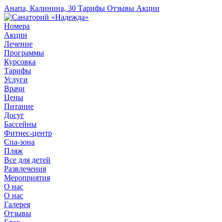
Анапа, Калинина, 30
Тарифы
Отзывы
Акции
Номера
Акции
Лечение
Программы
Курсовка
Тарифы
Услуги
Врачи
Цены
Питание
Досуг
Бассейны
Фитнес-центр
Спа-зона
Пляж
Все для детей
Развлечения
Мероприятия
О нас
О нас
Галерея
Отзывы