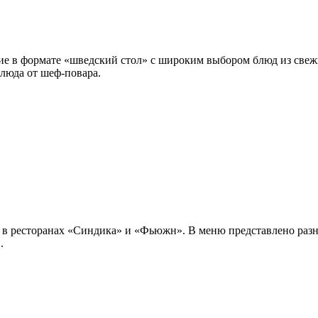
ние в формате «шведский стол» с широким выбором блюд из све
блюда от шеф-повара.
т в ресторанах «Синдика» и «Фьюжн». В меню представлено разн
.