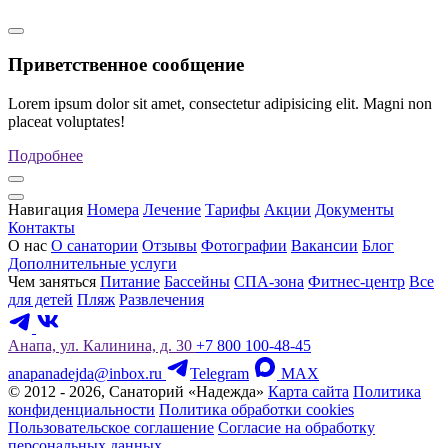
Приветственное сообщение
Lorem ipsum dolor sit amet, consectetur adipisicing elit. Magni non
placeat voluptates!
Подробнее
Навигация
Номера
Лечение
Тарифы
Акции
Документы
Контакты
О нас
О санатории
Отзывы
Фотографии
Вакансии
Блог
Дополнительные услуги
Чем заняться
Питание
Бассейны
СПА-зона
Фитнес-центр
Все
для детей
Пляж
Развлечения
Анапа, ул. Калинина, д. 30
+7 800 100-48-45
anapanadejda@inbox.ru
Telegram
MAX
© 2012 - 2026, Санаторий «Надежда»
Карта сайта
Политика
конфиденциальности
Политика обработки cookies
Пользовательское соглашение
Согласие на обработку
персональных данных